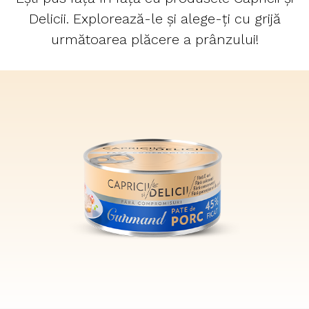
Bine ai venit!
Delicii. Explorează-le și alege-ți cu grijă
următoarea plăcere a prânzului!
Fă-te comod și ține butonul
de scroll pe-aproape, ești
pe cale să faci cunoștință
cu ingredientele, rețetele și
poveștile noastre.