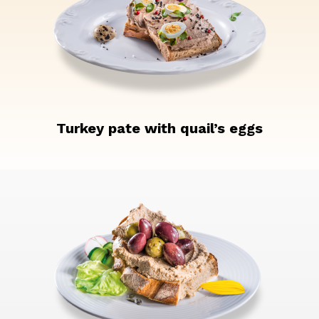
Turkey pate with quail’s eggs