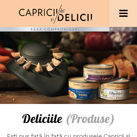
Deliciile
(Produse)
Ești pus față în față cu produsele Capricii și